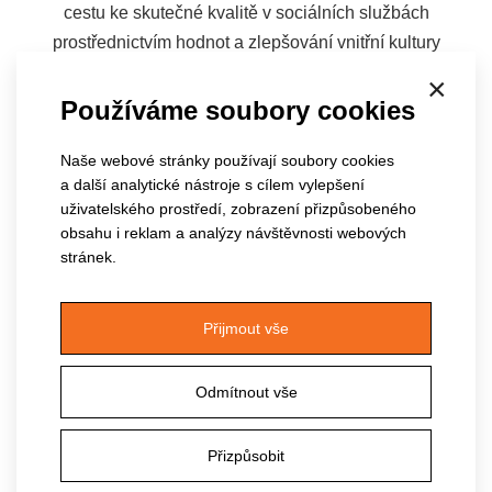
cestu ke skutečné kvalitě v sociálních službách
prostřednictvím hodnot a zlepšování vnitřní kultury
organizace. Motivace, postoje a hodnoty jednotlivých
×
pracovníků a jejich pocit spokojenosti a profesionality jsou
Používáme soubory cookies
pro kvalitní službu to stěžejní. Budeme hledat odpověď na
Naše webové stránky používají soubory cookies
otázku: Co musíme udělat pro to, aby nás práce bavila a
a další analytické nástroje s cílem vylepšení
chtěli jsme ji dělat dobře a kvalitně?
uživatelského prostředí, zobrazení přizpůsobeného
obsahu i reklam a analýzy návštěvnosti webových
OBSAH KURZU:
stránek.
Co je to kvalita
Přijmout vše
Buďme profi! Něco o profesionalitě
Motivace, postoje a hodnoty pracovníků a jejich vliv na pracovní
Odmítnout vše
výkon
Atmosféra na pracovišti
Přizpůsobit
Hodnoty organizace jako ukazatel na cestě ke kvalitě