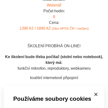
Webinář
Počet hodin:
8
Cena:
1390 Kč / 1890 Kč
(člen APSS ČR / nečlen)
ŠKOLENÍ PROBÍHÁ ON-LINE!
Ke školení bude třeba počítač (stolní nebo notebook),
který má:
funkční mikrofon, reproduktory, webkameru
kvalitní internetové připojení
Program se zaměřuje na adaptaci klienta v sociálních
×
službách. Účastníci získají přehled o teoretických
Používáme soubory cookies
zásadách adaptačního procesu, práci s kazuistikami a