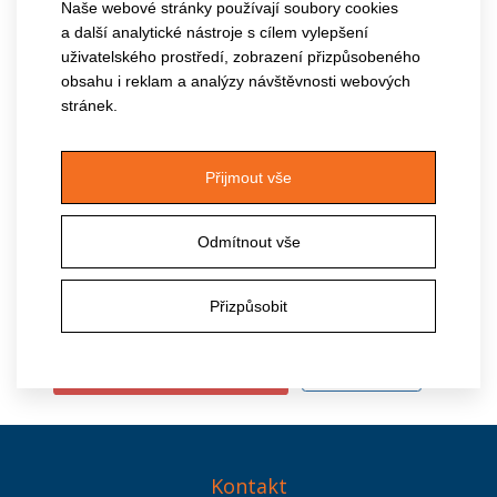
využití individuálních plánů. Součástí je i etika péče,
Naše webové stránky používají soubory cookies
a další analytické nástroje s cílem vylepšení
prevence závislosti na službě a spolupráce s rodinou.
uživatelského prostředí, zobrazení přizpůsobeného
obsahu i reklam a analýzy návštěvnosti webových
Adaptace klienta
stránek.
Individuální plán
Role rodiny a blízkých
Přijmout vše
Multidisciplinární tým
Odmítnout vše
Prevence závislosti na službě
Přizpůsobit
Pozvánka
Na kurz se již nelze přihlásit.
Kontakt