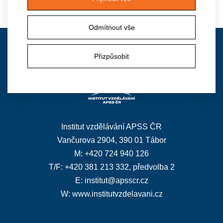
Pozvánka
Na kurz se již nelze přihlásit.
Odmítnout vše
Kontakt
Přizpůsobit
Institut vzdělávání APSS ČR
Vančurova 2904, 390 01 Tábor
M: +420 724 940 126
T/F: +420 381 213 332, předvolba 2
E:
institut@apsscr.cz
W:
www.institutvzdelavani.cz