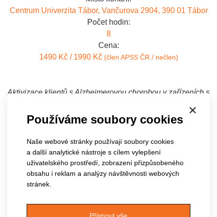
Centrum Univerzita Tábor, Vančurova 2904, 390 01 Tábor
Počet hodin:
8
Cena:
1490 Kč / 1990 Kč
(člen APSS ČR / nečlen)
Aktivizace klientů s Alzheimerovou chorobou v zařízeních s
pobytovými službami nebo i v domácím prostředí je
×
Používáme soubory cookies
nedílnou součástí jejich života, zvláště pro jeho
smysluplnou náplň a pro co nejdelší zachování jejich
Naše webové stránky používají soubory cookies
soběstačnosti. K pochopení jejich potřeb je nutné znát
a další analytické nástroje s cílem vylepšení
možnosti i omezení klientů s touto formou demence. Kurz
uživatelského prostředí, zobrazení přizpůsobeného
seznamuje s touto problematikou a zároveň nabízí celou
obsahu i reklam a analýzy návštěvnosti webových
škálu činností trénujících soběstačnost, smysly, motoriku i
stránek.
kognitivní funkce.
Přijmout vše