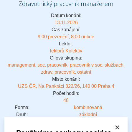
Zdravotnický pracovník manažerem
Datum konání:
13.11.2026
Čas zahájení:
9:00 prezenční, 8:00 online
Lektor:
lektorů Kolektiv
Cílová skupina:
management, soc. pracovník, pracovník v soc. službách,
zdrav. pracovník, ostatní
Místo konání:
UZS ČR, Na Pankráci 322/26, 140 00 Praha 4
Počet hodin:
48
Forma:
kombinovaná
Druh:
základní
Cena:
×
9900 Kč / 9900 Kč
(člen APSS ČR / nečlen)