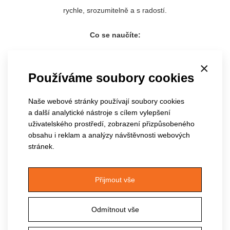
rychle, srozumitelně a s radostí.
Co se naučíte:
Základy práce s Canvou - praktická tvorba jednoduché grafiky s
×
využitím šablon.
Vlastní tvorba (např. logo, vizitka, koláž aj.).
Používáme soubory cookies
Vlastní velikost návrhu.
Naše webové stránky používají soubory cookies
Práce v editoru s textem, obrázkem, prvkem, tvary. Úpravy
a další analytické nástroje s cílem vylepšení
obrázku, barev, vlastní barvy a generátor barev. Kopie návrhu,
uživatelského prostředí, zobrazení přizpůsobeného
použití stylů, sada pro značku.
obsahu i reklam a analýzy návštěvnosti webových
stránek.
Úprava šablon, vkládání log, fotek a dalších prvků.
Tvorba příspěvků na sociální sítě, letáků, plakátů, prezentací,
Přijmout vše
úprava videí.
Jak si vytvořit vlastní video pozvánku, reels, prezentaci bez
Odmítnout vše
potřeby dalších programů.