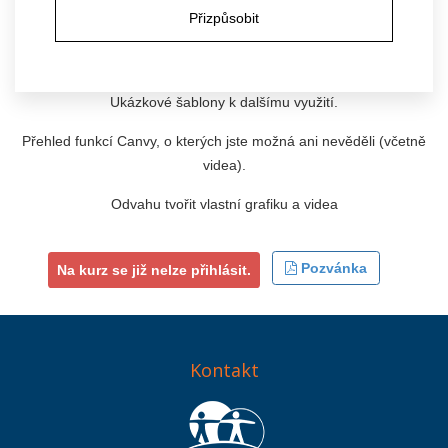
Co si odnesete:
Přizpůsobit
Praktické návody krok za krokem.
Ukázkové šablony k dalšímu využití.
Přehled funkcí Canvy, o kterých jste možná ani nevěděli (včetně
videa).
Odvahu tvořit vlastní grafiku a videa
Pozvánka
Na kurz se již nelze přihlásit.
Kontakt