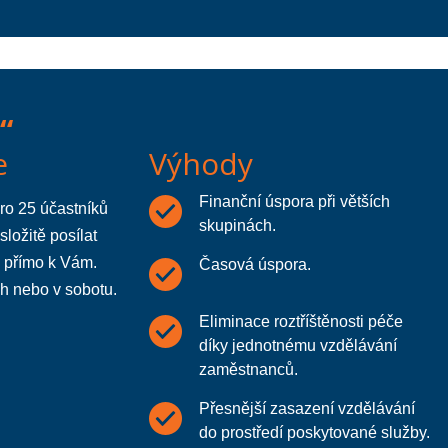
“
e
Výhody
Finanční úspora při větších
pro 25 účastníků
skupinách.
ložitě posílat
e přímo k Vám.
Časová úspora.
h nebo v sobotu.
Eliminace roztříštěnosti péče
díky jednotnému vzdělávání
zaměstnanců.
Přesnější zasazení vzdělávání
do prostředí poskytované služby.