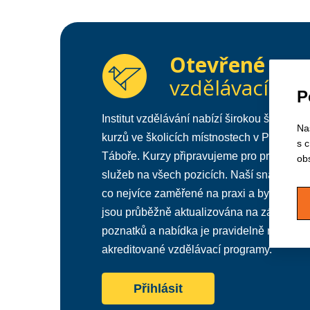
Otevřené
vzdělávací kur
P
Institut vzdělávání nabízí širokou škálu ak
Na
kurzů ve školicích místnostech v Praze, Br
s 
Táboře. Kurzy připravujeme pro pracovníky
ob
služeb na všech pozicích. Naší snahou je,
co nejvíce zaměřené na praxi a byly intera
jsou průběžně aktualizována na základě n
poznatků a nabídka je pravidelně rozšiřov
akreditované vzdělávací programy.
Přihlásit