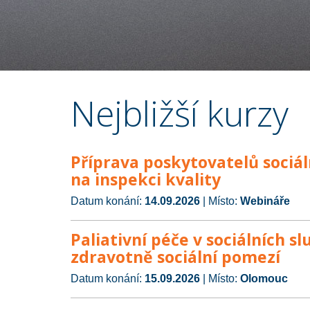
Nejbližší kurzy
Příprava poskytovatelů sociál
na inspekci kvality
Datum konání:
14.09.2026
| Místo:
Webináře
Paliativní péče v sociálních sl
zdravotně sociální pomezí
Datum konání:
15.09.2026
| Místo:
Olomouc