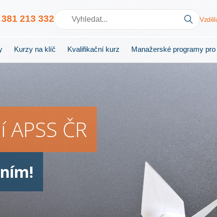
0
381 213 332
Vzděl
y
Kurzy na klíč
Kvalifikační kurz
Manažerské programy pro
ní APSS ČR
áním!