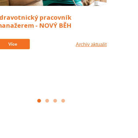
Sociální 
dravotnický pracovník
NOVÝ BĚ
anažerem - NOVÝ BĚH
Více
Více
Archiv aktualit