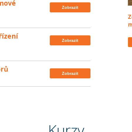
ýmové
Zobrazit
Z
m
řízení
Zobrazit
orů
Zobrazit
Kurzy