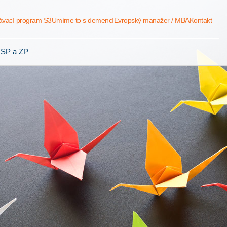
ávací program S3
Umíme to s demencí
Evropský manažer / MBA
Kontakt
 SP a ZP