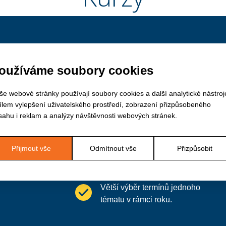
zy
Výhody
oužíváme soubory cookies
Cenová dostupnost (nižší ceny
reditovaných
še webové stránky používají soubory cookies a další analytické nástroj
pro členy APSS ČR a členy
ně, Ostravě a
cílem vylepšení uživatelského prostředí, zobrazení přizpůsobeného
profesních svazů).
 sociálních
sahu i reklam a analýzy návštěvnosti webových stránek.
Výběr ze široké nabídky témat.
 aby kurzy byly
ktivní. Témata
Přijmout vše
Odmítnout vše
Přizpůsobit
ejnovějších
Místa konání ve školicích
místnostech po celé ČR.
ána o nově
Větší výběr termínů jednoho
tématu v rámci roku.