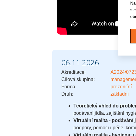
Na
s 
ob
06.11.2026
Akreditace:
A2024/072
Cílová skupina:
management,
Forma:
prezenční
Druh:
základní
Teoretický vhled do proble
podávání jídla, zajištění hyg
Virtuální realita - podávání j
podpory, pomoci i péče, komu
Virtuální realita - hygiena:
p