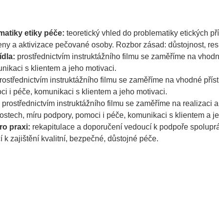
matiky etiky péče:
teoretický vhled do problematiky etických př
ieny a aktivizace pečované osoby. Rozbor zásad: důstojnost, res
ídla:
prostřednictvím instruktážního filmu se zaměříme na vhodné
nikaci s klientem a jeho motivaci.
rostřednictvím instruktážního filmu se zaměříme na vhodné přístu
ci i péče, komunikaci s klientem a jeho motivaci.
prostřednictvím instruktážního filmu se zaměříme na realizaci 
nostech, míru podpory, pomoci i péče, komunikaci s klientem a je
o praxi:
rekapitulace a doporučení vedoucí k podpoře spoluprác
 k zajištění kvalitní, bezpečné, důstojné péče.