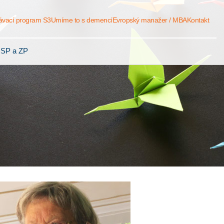
ávací program S3
Umíme to s demencí
Evropský manažer / MBA
Kontakt
 SP a ZP