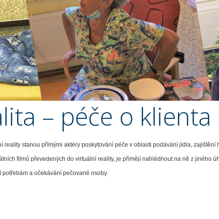
alita – péče o klienta
ní reality stanou přímými aktéry poskytování péče v oblasti podávání jídla, zajištění 
kátních filmů převedených do virtuální reality, je přimějí nahlédnout na ně z jiného
mí potřebám a očekávání pečované osoby.