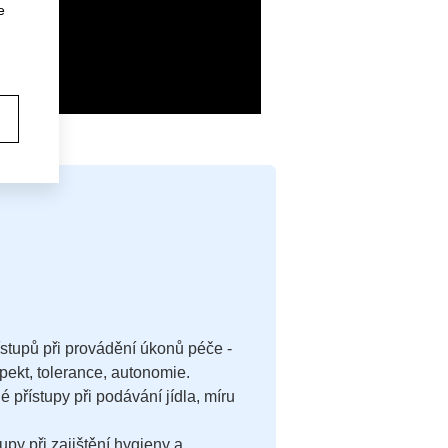
e
ístupů při provádění úkonů péče -
pekt, tolerance, autonomie.
 přístupy při podávání jídla, míru
py při zajištění hygieny a