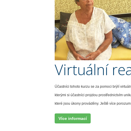
Virtuální re
Účastníci tohoto kurzu se za pomoci brýlí virtuál
kterými si účastníci projdou prostřednictvím uni
které jsou úkony prováděny. Ještě více porozu
Více informací