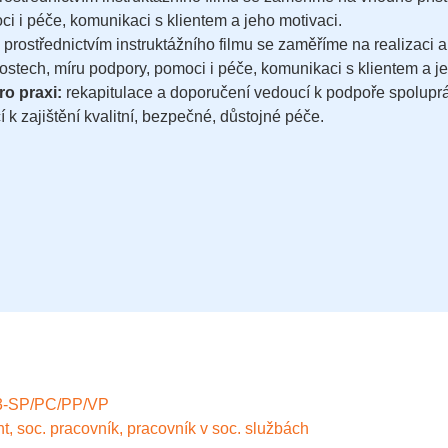
ci i péče, komunikaci s klientem a jeho motivaci.
prostřednictvím instruktážního filmu se zaměříme na realizaci 
nostech, míru podpory, pomoci i péče, komunikaci s klientem a je
o praxi:
rekapitulace a doporučení vedoucí k podpoře spoluprác
 k zajištění kvalitní, bezpečné, důstojné péče.
3-SP/PC/PP/VP
 soc. pracovník, pracovník v soc. službách