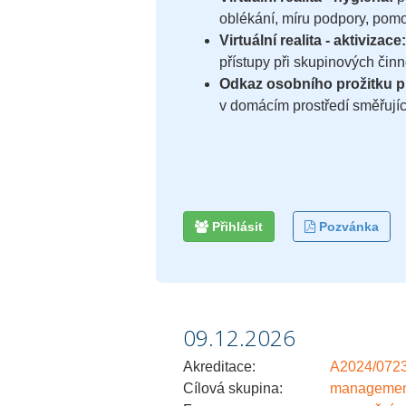
oblékání, míru podpory, pomo
Virtuální realita - aktivizace:
přístupy při skupinových čin
Odkaz osobního prožitku pr
v domácím prostředí směřující
Přihlásit
Pozvánka
09.12.2026
Akreditace:
A2024/072
Cílová skupina:
management,