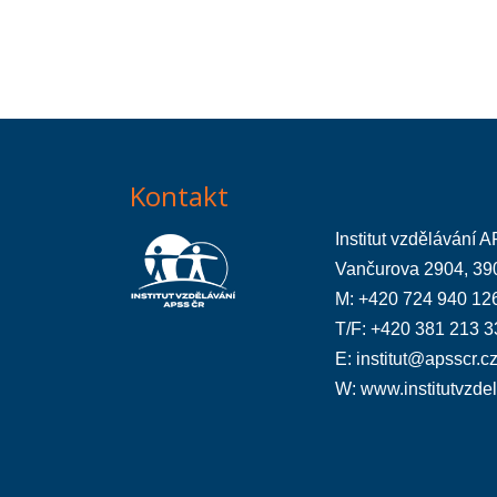
Kontakt
Institut vzdělávání
Vančurova 2904, 39
M: +420 724 940 12
T/F: +420 381 213 3
E:
institut@apsscr.c
W:
www.institutvzde