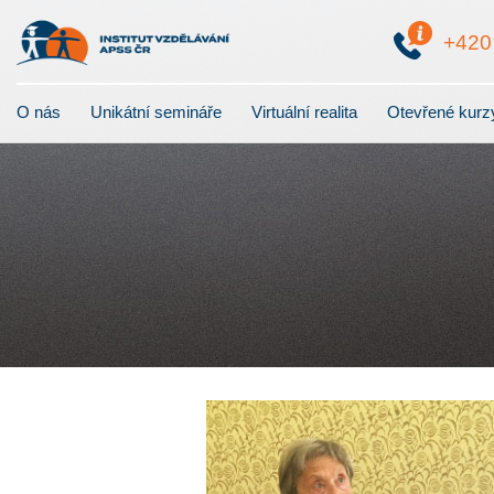
+42
O nás
Unikátní semináře
Virtuální realita
Otevřené kurz