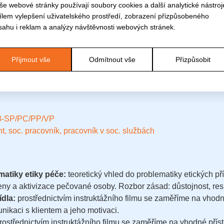
še webové stránky používají soubory cookies a další analytické nástroj
cílem vylepšení uživatelského prostředí, zobrazení přizpůsobeného
sahu i reklam a analýzy návštěvnosti webových stránek.
Přijmout vše
Odmítnout vše
Přizpůsobit
Termíny kurzů virtuální reality
3-SP/PC/PP/VP
 soc. pracovník, pracovník v soc. službách
matiky etiky péče:
teoretický vhled do problematiky etických př
ieny a aktivizace pečované osoby. Rozbor zásad: důstojnost, res
ídla:
prostřednictvím instruktážního filmu se zaměříme na vhodné
nikaci s klientem a jeho motivaci.
rostřednictvím instruktážního filmu se zaměříme na vhodné přístu