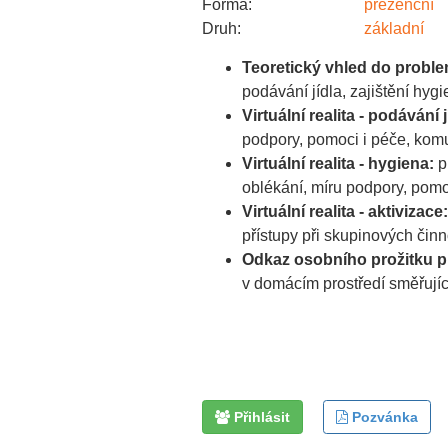
Forma:
prezenční
Druh:
základní
Teoretický vhled do proble
podávání jídla, zajištění hyg
Virtuální realita - podávání j
podpory, pomoci i péče, komu
Virtuální realita - hygiena:
p
oblékání, míru podpory, pomo
Virtuální realita - aktivizace:
přístupy při skupinových čin
Odkaz osobního prožitku pr
v domácím prostředí směřující
Přihlásit
Pozvánka