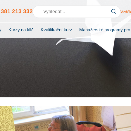
0
381 213 332
Vzděl
y
Kurzy na klíč
Kvalifikační kurz
Manažerské programy pro