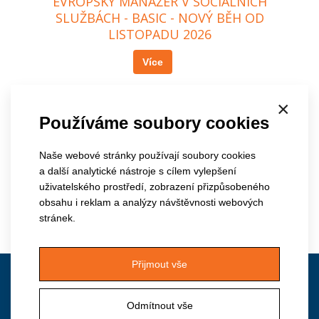
EVROPSKÝ MANAŽER V SOCIÁLNÍCH
SLUŽBÁCH - BASIC - NOVÝ BĚH OD
LISTOPADU 2026
Více
×
NABÍDKA KURZŮ NA 2. POLOLETÍ 2026
Používáme soubory cookies
Více
Naše webové stránky používají soubory cookies
a další analytické nástroje s cílem vylepšení
OBJEDNÁVEJTE KURZY NA KLÍČ NA ROK 2026
uživatelského prostředí, zobrazení přizpůsobeného
obsahu i reklam a analýzy návštěvnosti webových
Více
stránek.
Přijmout vše
Kontakt
Odmítnout vše