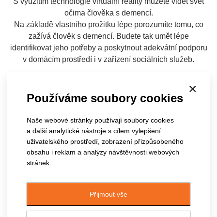
S využitím technologie virtuální reality můžete vidět svět
očima člověka s demencí.
Na základě vlastního prožitku lépe porozumíte tomu, co
zažívá člověk s demencí. Budete tak umět lépe
identifikovat jeho potřeby a poskytnout adekvátní podporu
v domácím prostředí i v zařízení sociálních služeb.
×
Více informací
Hodnocení účastníků
Používáme soubory cookies
Naše webové stránky používají soubory cookies
a další analytické nástroje s cílem vylepšení
uživatelského prostředí, zobrazení přizpůsobeného
obsahu i reklam a analýzy návštěvnosti webových
stránek.
Přijmout vše
Virtuální realita - péče o klienta