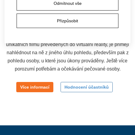
Hodnocení 100 %
Odmítnout vše
Účastníci tohoto kurzu se za pomoci brýlí virtuální reality
stanou přímými aktéry poskytování péče v oblasti podávání
Přizpůsobit
jídla, zajištění hygieny a aktivizace seniora. Tři různé
situace, kterými si účastníci projdou prostřednictvím
unikátních filmů převedených do virtuální reality, je přimějí
nahlédnout na ně z jiného úhlu pohledu, především pak z
pohledu osoby, u které jsou úkony prováděny. Ještě více
porozumí potřebám a očekávání pečované osoby.
Více informací
Hodnocení účastníků