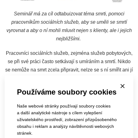
Seminář má za cíl odtabuizovat téma smrti, pomoci
pracovníkům sociálních služeb, aby se uměli se smrtí
vyrovnat a aby o ní mohli mluvit nejen s klienty, ale i jejich
nejbližšími.
Pracovníci sociálních služeb, zejména služeb pobytových,
se při své práci často setkávají s umíráním a smrtí. Nikdo
se nemůže na smrt zcela připravit, nelze se s ní smířit ani jí
ignorovat, je a bude součástí našich životů, je a bude
×
součástí sociální péče. Absolvováním tohoto semináře se
Používáme soubory cookies
však můžete na tento složitý a psychicky náročný proces
připravit.
Naše webové stránky používají soubory cookies
a další analytické nástroje s cílem vylepšení
Obsah semináře:
uživatelského prostředí, zobrazení přizpůsobeného
obsahu i reklam a analýzy návštěvnosti webových
Proměna pohledu na smrt v historickém
stránek.