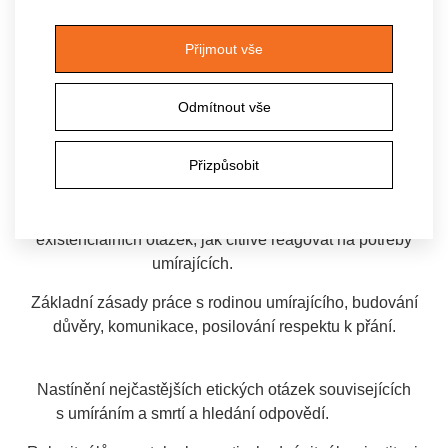
kontextu.
Představení konceptu paliativní péče jako odpovědi na
Přijmout vše
poptávku po důstojném umírání, role jednotlivých
aktérů.
Odmítnout vše
Nové nároky na profesionální pečující, jak se vyrovnat se
smrtí kolem sebe, jak o smrti a umírání mluvit, základy
Přizpůsobit
psychohygieny, jak pracovat se strachem ze smrti.
Koncept spirituálního doprovázení – řešení základních
existenciálních otázek, jak citlivě reagovat na potřeby
umírajících.
Základní zásady práce s rodinou umírajícího, budování
důvěry, komunikace, posilování respektu k přání.
Nastínění nejčastějších etických otázek souvisejících
s umíráním a smrtí a hledání odpovědí.