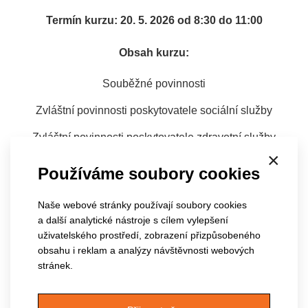
Termín kurzu: 20. 5. 2026 od 8:30 do 11:00
Obsah kurzu:
Souběžné povinnosti
Zvláštní povinnosti poskytovatele sociální služby
Zvláštní povinnosti poskytovatele zdravotní služby
×
Informovaný souhlas s poskytnutím zdravotních služeb
Používáme soubory cookies
Práva pacientů
Naše webové stránky používají soubory cookies
Vyřizování stížností
a další analytické nástroje s cílem vylepšení
uživatelského prostředí, zobrazení přizpůsobeného
obsahu i reklam a analýzy návštěvnosti webových
PŘIHLÁSIT NA KURZ SE MŮŽETE ZDE
:
Institut
stránek.
vzdělávání