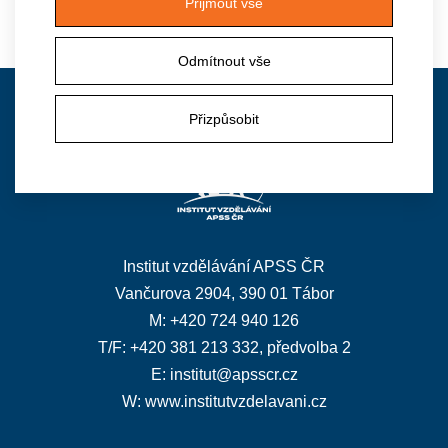
Přijmout vše
Zpět na výpis aktualit
Odmítnout vše
Přizpůsobit
Kontakt
Institut vzdělávání APSS ČR
Vančurova 2904, 390 01 Tábor
M: +420 724 940 126
T/F: +420 381 213 332, předvolba 2
E:
institut@apsscr.cz
W:
www.institutvzdelavani.cz