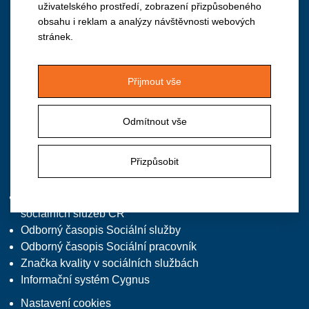
uživatelského prostředí, zobrazení přizpůsobeného
obsahu i reklam a analýzy návštěvnosti webových
Institut vzdělávání APSS ČR
stránek.
Vančurova 2904, 390 01 Tábor
M: +420 724 940 126
Přijmout vše
T/F: +420 381 213 332, předvolba 2
E:
institut@apsscr.cz
Odmítnout vše
W:
www.institutvzdelavani.cz
Přizpůsobit
Zajímavé odkazy
Asociace poskytovatelů
sociálních služeb ČR
Odborný časopis Sociální služby
Odborný časopis Sociální pracovník
Značka kvality v sociálních službách
Informační systém Cygnus
Nastavení cookies