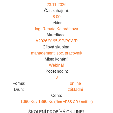
23.11.2026
Čas zahájení:
8:00
Lektor:
Ing. Renata Kainráthová
Akreditace:
A2026/0195-SP/PC/VP
Cílová skupina:
management, soc. pracovník
Místo konání:
Webinář
Počet hodin:
8
Forma:
online
Druh:
základní
Cena:
1390 Kč / 1890 Kč
(člen APSS ČR / nečlen)
ŠKOLENÍ PROBÍHÁ ON-LINE!