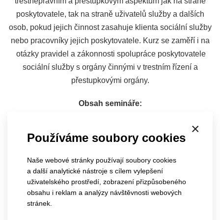
trestněprávním a přestupkovým aspektům jak na straně
poskytovatele, tak na straně uživatelů služby a dalších
osob, pokud jejich činnost zasahuje klienta sociální služby
nebo pracovníky jejich poskytovatele. Kurz se zaměří i na
otázky pravidel a zákonnosti spolupráce poskytovatele
sociální služby s orgány činnými v trestním řízení a
přestupkovými orgány.
Obsah semináře:
×
Vymezení pojmů
Používáme soubory cookies
Trestné činy a přestupky
Naše webové stránky používají soubory cookies
Specifika práce s dětmi – rozdíly oproti práci s dospělými.
a další analytické nástroje s cílem vylepšení
uživatelského prostředí, zobrazení přizpůsobeného
Trestné činy a přestupky na straně klientů a dalších osob
obsahu i reklam a analýzy návštěvnosti webových
Ústavní výchova v DOZP – fungování a principy péče.
stránek.