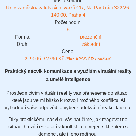
Místo konání:
Unie zaměstnavatelských svazů ČR, Na Pankráci 322/26,
140 00, Praha 4
Počet hodin:
8
Forma:
prezenční
Druh:
základní
Cena:
2190 Kč / 2790 Kč
(člen APSS ČR / nečlen)
Praktický nácvik komunikace s využitím virtuální reality
a umělé inteligence
Prostřednictvím virtuální reality vás přeneseme do situací,
které jsou velmi blízko k rozvoji možného konfliktu. AI
vyhodnotí vaše odpovědi a vybere adekvátní reakci klienta.
Díky praktickému nácviku vás naučíme, jak reagovat na
situaci hrozící eskalací v konflikt, a to nejen s klientem s
demencí, ale i jeho rodinou.