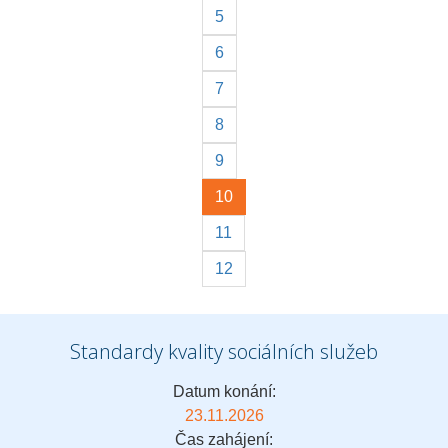
5
6
7
8
9
10
11
12
Standardy kvality sociálních služeb
Datum konání:
23.11.2026
Čas zahájení: