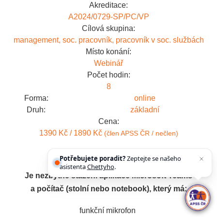
Akreditace:
A2024/0729-SP/PC/VP
Cílová skupina:
management, soc. pracovník, pracovník v soc. službách
Místo konání:
Webinář
Počet hodin:
8
Forma:
online
Druh:
základní
Cena:
1390 Kč / 1890 Kč
(člen APSS ČR / nečlen)
ŠKOLENÍ PROBÍHÁ ON-LINE!
Potřebujete poradit?
Zeptejte se našeho
asistenta
Chettyho
.
Je nezbytné stažení aplikace Microsoft Teams
a počítač (stolní nebo notebook), který má:
funkční mikrofon