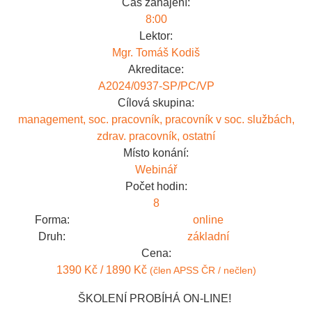
Čas zahájení:
8:00
Lektor:
Mgr. Tomáš Kodiš
Akreditace:
A2024/0937-SP/PC/VP
Cílová skupina:
management, soc. pracovník, pracovník v soc. službách,
zdrav. pracovník, ostatní
Místo konání:
Webinář
Počet hodin:
8
Forma:
online
Druh:
základní
Cena:
1390 Kč / 1890 Kč
(člen APSS ČR / nečlen)
ŠKOLENÍ PROBÍHÁ ON-LINE!