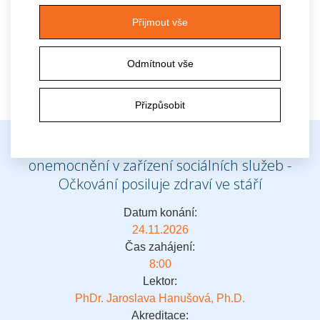
Zákonnost a pravidla spolupráce poskytovatele sociálních
služeb
Přijmout vše
Přihlásit
Pozvánka
Odmítnout vše
Přizpůsobit
Hygienické minimum a prevence infekčních
onemocnění v zařízení sociálních služeb -
Očkování posiluje zdraví ve stáří
Datum konání:
24.11.2026
Čas zahájení:
8:00
Lektor:
PhDr. Jaroslava Hanušová, Ph.D.
Akreditace: