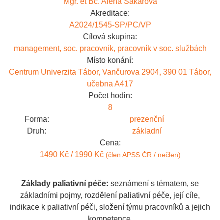
Mgr. et Bc. Alena Sakařová
Akreditace:
A2024/1545-SP/PC/VP
Cílová skupina:
management, soc. pracovník, pracovník v soc. službách
Místo konání:
Centrum Univerzita Tábor, Vančurova 2904, 390 01 Tábor,
učebna A417
Počet hodin:
8
Forma:
prezenční
Druh:
základní
Cena:
1490 Kč / 1990 Kč
(člen APSS ČR / nečlen)
Základy paliativní péče:
seznámení s tématem, se
základními pojmy, rozdělení paliativní péče, její cíle,
indikace k paliativní péči, složení týmu pracovníků a jejich
kompetence.