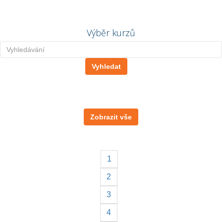
Výběr kurzů
Zobrazit vše
1
2
3
4