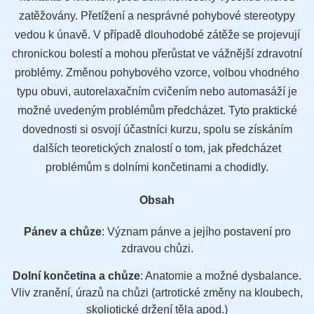
zatěžovány. Přetížení a nesprávné pohybové stereotypy
vedou k únavě. V případě dlouhodobé zátěže se projevují
chronickou bolestí a mohou přerůstat ve vážnější zdravotní
problémy. Změnou pohybového vzorce, volbou vhodného
typu obuvi, autorelaxačním cvičením nebo automasáží je
možné uvedeným problémům předcházet. Tyto praktické
dovednosti si osvojí účastníci kurzu, spolu se získáním
dalších teoretických znalostí o tom, jak předcházet
problémům s dolními končetinami a chodidly.
Obsah
Pánev a chůze
: Význam pánve a jejího postavení pro
zdravou chůzi.
Dolní končetina a chůze
: Anatomie a možné dysbalance.
Vliv zranění, úrazů na chůzi (artrotické změny na kloubech,
skoliotické držení těla apod.)