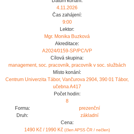
Datum konání:
4.11.2026
Čas zahájení:
9:00
Lektor:
Mgr. Monika Buzková
Akreditace:
A2024/0159-SP/PC/VP
Cílová skupina:
management, soc. pracovník, pracovník v soc. službách
Místo konání:
Centrum Univerzita Tábor, Vančurova 2904, 390 01 Tábor,
učebna A417
Počet hodin:
8
Forma:
prezenční
Druh:
základní
Cena:
1490 Kč / 1990 Kč
(člen APSS ČR / nečlen)