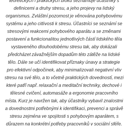
teoretických i praktických bloků seznamuje účastníky s
definicemi a druhy stresu, a jeho projevy na lidský
organismus. Zvláštní pozornost je věnována pohybovému
systému a jeho citlivosti k stresu. Účastníci se seznámí se
stresovými reakcemi pohybového aparátu a se změnami
postavení a funkcionalitou jednotlivých částí lidského těla
vystaveného dlouhodobému stresu tak, aby dokázali
předcházet závažnějším dopadům této zátěže na lidské
tělo. Dále se učí identifikovat příznaky únavy a strategie
pro efektivní odpočinek, aby minimalizovali negativní vliv
stresu na své tělo, a to včetně praktických dovedností, mezi
které patří např. relaxační a meditační techniky, dechové i
tělesné cvičení, automasáže a ergonomie pracovního
místa. Kurz je navržen tak, aby účastníky vybavil znalostmi
a dovednostmi potřebnými k identifikaci, prevenci a správě
stresu zejména ve spojitosti s pohybovým aparátem, s
důrazem na konkrétní potřeby pracovníků v sociální sféře.