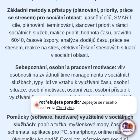
Základní metody a přístupy (plánování, priority, práce
se stresem) pro sociální oblast:
ujasnění cílů, SMART
cíle, plánování, termínování, stanovení priorit v rámci
sociálních služeb, matice priorit, hodnota času, pravidlo
60:40, časové úspory, analýza zlodějů času, práce se
stresem, reakce na stres, efektivní řešení stresových situací
v sociální oblasti.
Sebepoznání, osobní
a
pracovní motivace:
vliv
osobnosti na zvládnutí time managementu v sociálních
službách, typy lidí ve vztahu k využívání času, osobní
situace, osobní motivace, osobní vize, osobní přístup k
využívání času, relaxace, trénink v situacích ze sociální
Potřebujete poradit?
Zeptejte se našeho
oblasti.
asistenta
Chettyho
.
Pomůcky (software, hardware) využitelné v sociálních
službách:
papír a tužka, myšlenkové mapy, časová
schémata, aplikace pro PC, smartphony, online nástroje,
úkolovníky, kalendář, Excel atd. nástroje pro sociální