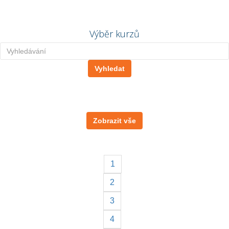
Výběr kurzů
Zobrazit vše
1
2
3
4