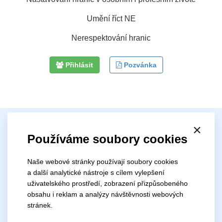
Umění říct NE
Nerespektování hranic
Přihlásit
Pozvánka
Emoce v obrazech
×
Používáme soubory cookies
Datum konání:
5.11.2026
Naše webové stránky používají soubory cookies
Čas zahájení:
a další analytické nástroje s cílem vylepšení
9:00
uživatelského prostředí, zobrazení přizpůsobeného
Lektor:
obsahu i reklam a analýzy návštěvnosti webových
stránek.
Mgr. Lucie Čmuchová
Akreditace: