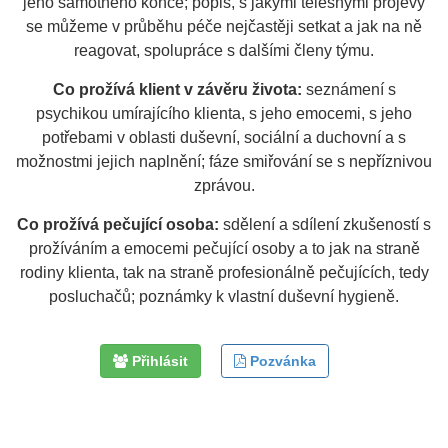
jeho samotného konce; popis, s jakými tělesnými projevy
se můžeme v průběhu péče nejčastěji setkat a jak na ně
reagovat, spolupráce s dalšími členy týmu.
Co prožívá klient v závěru života:
seznámení s
psychikou umírajícího klienta, s jeho emocemi, s jeho
potřebami v oblasti duševní, sociální a duchovní a s
možnostmi jejich naplnění; fáze smiřování se s nepříznivou
zprávou.
Co prožívá pečující osoba:
sdělení a sdílení zkušeností s
prožíváním a emocemi pečující osoby a to jak na straně
rodiny klienta, tak na straně profesionálně pečujících, tedy
posluchačů; poznámky k vlastní duševní hygieně.
Přihlásit
Pozvánka