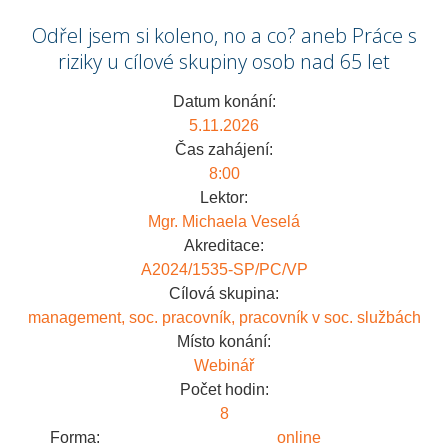
Odřel jsem si koleno, no a co? aneb Práce s
riziky u cílové skupiny osob nad 65 let
Datum konání:
5.11.2026
Čas zahájení:
8:00
Lektor:
Mgr. Michaela Veselá
Akreditace:
A2024/1535-SP/PC/VP
Cílová skupina:
management, soc. pracovník, pracovník v soc. službách
Místo konání:
Webinář
Počet hodin:
8
Forma:
online