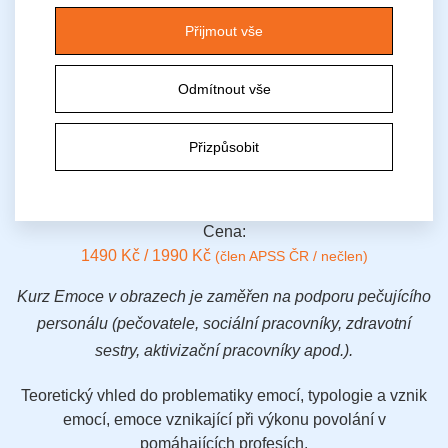
A2023/0213-SP/PC/PP
Přijmout vše
Cílová skupina:
soc. pracovník, pracovník v soc. službách, zdrav. pracovník
Místo konání:
Odmítnout vše
Centrum Univerzita Tábor, Vančurova 2904, 390 01 Tábor
Počet hodin:
Přizpůsobit
8
Forma:
prezenční
Druh:
základní
Cena:
1490 Kč / 1990 Kč
(člen APSS ČR / nečlen)
Kurz Emoce v obrazech je zaměřen na podporu pečujícího
personálu (pečovatele, sociální pracovníky, zdravotní
sestry, aktivizační pracovníky apod.).
Teoretický vhled do problematiky emocí, typologie a vznik
emocí, emoce vznikající při výkonu povolání v
pomáhajících profesích.