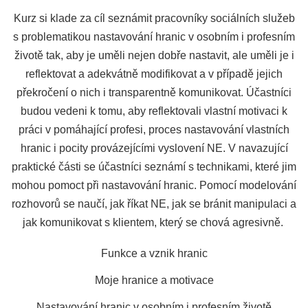
Kurz si klade za cíl seznámit pracovníky sociálních služeb
s problematikou nastavování hranic v osobním i profesním
životě tak, aby je uměli nejen dobře nastavit, ale uměli je i
reflektovat a adekvátně modifikovat a v případě jejich
překročení o nich i transparentně komunikovat. Účastníci
budou vedeni k tomu, aby reflektovali vlastní motivaci k
práci v pomáhající profesi, proces nastavování vlastních
hranic i pocity provázejícími vyslovení NE. V navazující
praktické části se účastníci seznámí s technikami, které jim
mohou pomoct při nastavování hranic. Pomocí modelování
rozhovorů se naučí, jak říkat NE, jak se bránit manipulaci a
jak komunikovat s klientem, který se chová agresivně.
Funkce a vznik hranic
Moje hranice a motivace
Nastavování hranic v osobním i profesním životě