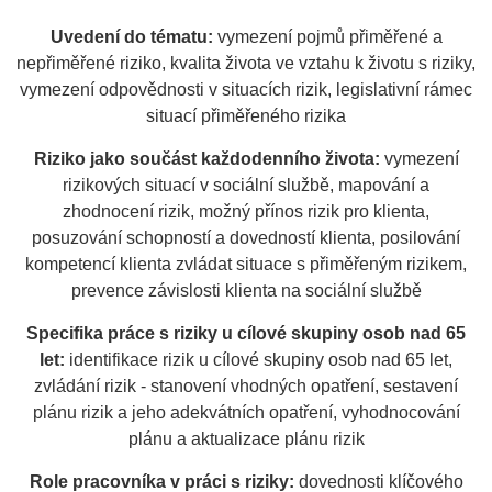
Uvedení do tématu:
vymezení pojmů přiměřené a
nepřiměřené riziko, kvalita života ve vztahu k životu s riziky,
vymezení odpovědnosti v situacích rizik, legislativní rámec
situací přiměřeného rizika
Riziko jako součást každodenního života:
vymezení
rizikových situací v sociální službě, mapování a
zhodnocení rizik, možný přínos rizik pro klienta,
posuzování schopností a dovedností klienta, posilování
kompetencí klienta zvládat situace s přiměřeným rizikem,
prevence závislosti klienta na sociální službě
Specifika práce s riziky u cílové skupiny osob nad 65
let:
identifikace rizik u cílové skupiny osob nad 65 let,
zvládání rizik - stanovení vhodných opatření, sestavení
plánu rizik a jeho adekvátních opatření, vyhodnocování
plánu a aktualizace plánu rizik
Role pracovníka v práci s riziky:
dovednosti klíčového