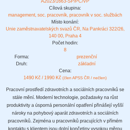
A2023/1663-SP/PC/VP
Cílová skupina:
management, soc. pracovník, pracovník v soc. službách
Místo konání:
Unie zaměstnavatelských svazů ČR, Na Pankráci 322/26,
140 00, Praha 4
Počet hodin:
8
Forma:
prezenční
Druh:
základní
Cena:
1490 Kč / 1990 Kč
(člen APSS ČR / nečlen)
Pracovní prostředí zdravotních a sociálních pracovníků se
stále mění. Moderní technologie, požadavky na růst
produktivity a úsporná personální opatření přinášejí vyšší
nároky na pohybový aparát zdravotních a sociálních
pracovníků. Zejména u pracovníků pracujících v přímém
kontaktu s klientem jsou dolní končetiny vysokou měrou