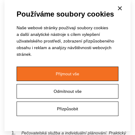
organizátorka konzultačních setkání sociálních a vedoucích
×
pracovníků KHK (12 let)
Používáme soubory cookies
Naše webové stránky používají soubory cookies
Klíčové služby
a další analytické nástroje s cílem vylepšení
uživatelského prostředí, zobrazení přizpůsobeného
Vzdělávání profesionálních týmů sociální péče
(3 600
obsahu i reklam a analýzy návštěvnosti webových
hodin, proškoleno 8 500 profesionálů)
stránek.
Metodická podpora a tvorba standardů kvality
Přijmout vše
Příprava na inspekce a interní audity
Individuální a týmová supervize
Odmítnout vše
Konzultace
Přizpůsobit
Publikační činnost
(výběr)
Pečovatelská služba a individuální plánování. Praktický