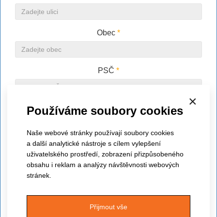
Obec
*
PSČ
*
×
Používáme soubory cookies
Člen APSS ČR
Naše webové stránky používají soubory cookies
IČ
*
a další analytické nástroje s cílem vylepšení
uživatelského prostředí, zobrazení přizpůsobeného
obsahu i reklam a analýzy návštěvnosti webových
stránek.
DIČ
Přijmout vše
E-mail
*