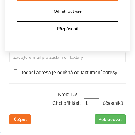
Odmítnout vše
Telefon
*
Přizpůsobit
E-mail pro zaslání el. faktury
*
Dodací adresa je odlišná od fakturační adresy
Krok:
1/2
Chci přihlásit
účastníků
Zpět