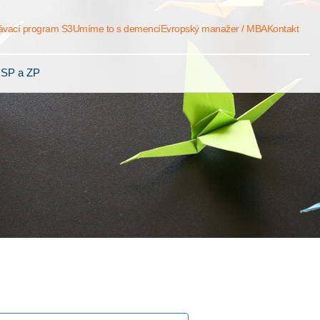
ávací program S3
Umíme to s demencí
Evropský manažer / MBA
Kontakt
 SP a ZP