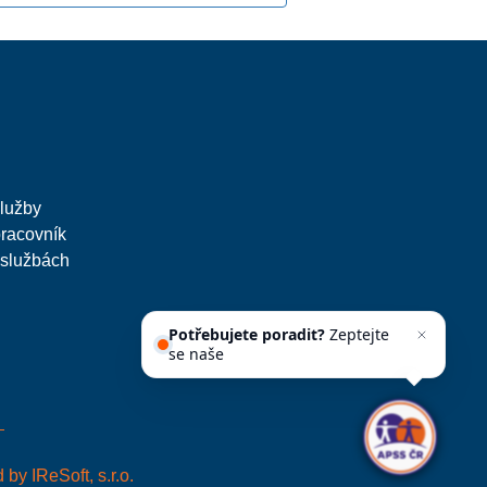
služby
pracovník
 službách
Potřebujete poradit?
Zeptejte
se našeho asistenta
Chetty
ed by
IReSoft, s.r.o.