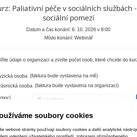
rz: Paliativní péče v sociálních službách 
sociální pomezí
Datum a čas konání: 6. 10. 2026 v 8:00
Místo konání: Webinář
ňte údaje o organizaci a zvolte počet osob, které chcete do kurz
(faktura bude vystavena na mě)
yzická osoba
(faktura bude vystavena na organizaci)
rávnická osoba
omocí
e vaše IČ
oužíváme soubory cookies
IČ
*
še webové stránky používají soubory cookies a další analytické nástroj
cílem vylepšení uživatelského prostředí, zobrazení přizpůsobeného