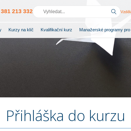
0
381 213 332
Vzděl
y
Kurzy na klíč
Kvalifikační kurz
Manažerské programy pro
Přihláška do kurzu