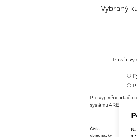
Vybraný ku
Prosím vypl
F
P
Pro vyplnění údajů p
systému ARES zadejt
P
Číslo
Na
objednávky
s 