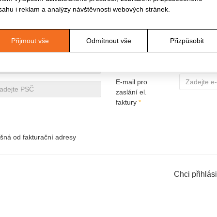
sahu i reklam a analýzy návštěvnosti webových stránek.
DIČ
E-mail
*
Přijmout vše
Odmítnout vše
Přizpůsobit
Telefon
*
E-mail pro
zaslání el.
faktury
*
išná od fakturační adresy
Chci přihlá