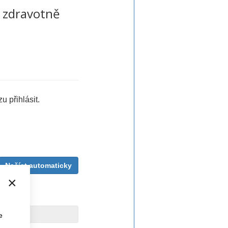
- zdravotně
u přihlásit.
Načíst automaticky
×
e