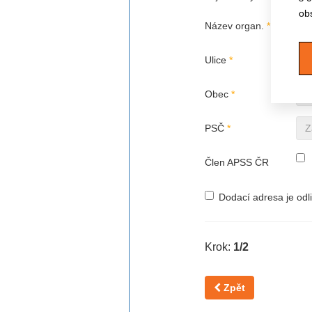
ob
Název organ.
*
Ulice
*
Obec
*
PSČ
*
Člen APSS ČR
Dodací adresa je odl
Krok:
1/2
Zpět