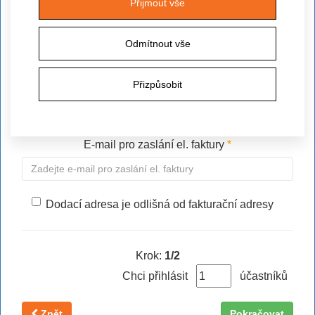
Přijmout vše
E-mail
*
Odmítnout vše
Přizpůsobit
Telefon
*
E-mail pro zaslání el. faktury
*
Dodací adresa je odlišná od fakturační adresy
Krok:
1/2
Chci přihlásit
účastníků
Zpět