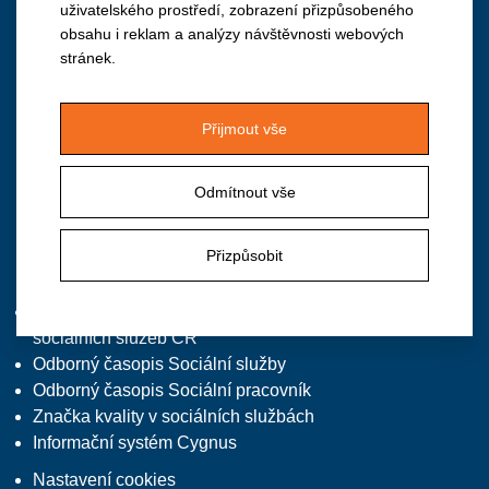
uživatelského prostředí, zobrazení přizpůsobeného
obsahu i reklam a analýzy návštěvnosti webových
Institut vzdělávání APSS ČR
stránek.
Vančurova 2904, 390 01 Tábor
M: +420 724 940 126
Přijmout vše
T/F: +420 381 213 332, předvolba 2
E:
institut@apsscr.cz
Odmítnout vše
W:
www.institutvzdelavani.cz
Přizpůsobit
Zajímavé odkazy
Asociace poskytovatelů
sociálních služeb ČR
Odborný časopis Sociální služby
Odborný časopis Sociální pracovník
Značka kvality v sociálních službách
Informační systém Cygnus
Nastavení cookies