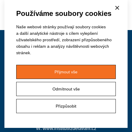
×
Používáme soubory cookies
Zpět na výpis aktualit
Naše webové stránky používají soubory cookies
a další analytické nástroje s cílem vylepšení
uživatelského prostředí, zobrazení přizpůsobeného
Kontakt
obsahu i reklam a analýzy návštěvnosti webových
stránek.
Přijmout vše
Institut vzdělávání APSS ČR
Odmítnout vše
Vančurova 2904, 390 01 Tábor
M: +420 724 940 126
Přizpůsobit
T/F: +420 381 213 332, předvolba 2
E:
institut@apsscr.cz
W:
www.institutvzdelavani.cz