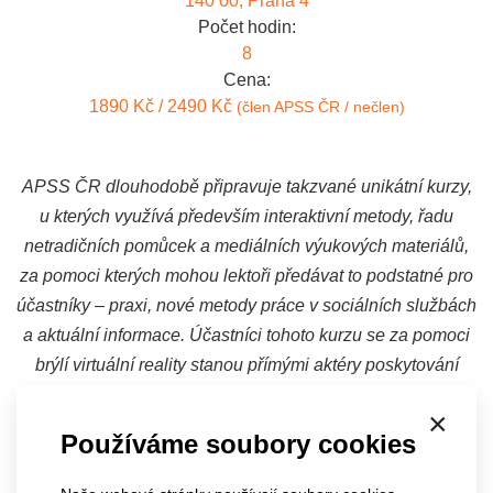
140 00, Praha 4
Počet hodin:
8
Cena:
1890 Kč / 2490 Kč
(člen APSS ČR / nečlen)
APSS ČR dlouhodobě připravuje takzvané unikátní kurzy,
u kterých využívá především interaktivní metody, řadu
netradičních pomůcek a mediálních výukových materiálů,
za pomoci kterých mohou lektoři předávat to podstatné pro
účastníky – praxi, nové metody práce v sociálních službách
a aktuální informace. Účastníci tohoto kurzu se za pomoci
brýlí virtuální reality stanou přímými aktéry poskytování
péče v oblasti podávání jídla, zajištění hygieny a aktivizace
×
seniora nebo osoby se zdravotním postižením. Kurz bude
Používáme soubory cookies
vhodný pro všechny formy a druhy sociálních služeb pro
výše uvedené cílové skupiny, stejně tak i pro neformální