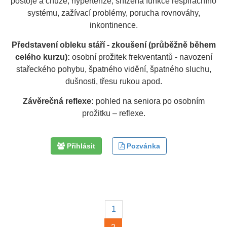
postoje a chůze, hypertenze, snížená funkce respiračního
systému, zažívací problémy, porucha rovnováhy,
inkontinence.
Představení obleku stáří - zkoušení (průběžně během
celého kurzu):
osobní prožitek frekventantů - navození
stařeckého pohybu, špatného vidění, špatného sluchu,
dušnosti, třesu rukou apod.
Závěrečná reflexe:
pohled na seniora po osobním
prožitku – reflexe.
Přihlásit
Pozvánka
1