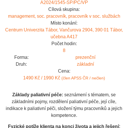
A2024/1545-SP/PC/VP
Cílová skupina:
management, soc. pracovník, pracovník v soc. službách
Místo konání:
Centrum Univerzita Tábor, Vančurova 2904, 390 01 Tábor,
učebna A417
Počet hodin:
8
Forma:
prezenční
Druh:
základní
Cena:
1490 Kč / 1990 Kč
(člen APSS ČR / nečlen)
Základy paliativní péče:
seznámení s tématem, se
základními pojmy, rozdělení paliativní péče, její cíle,
indikace k paliativní péči, složení týmu pracovníků a jejich
kompetence.
Fyzické potíže klienta na konci života a jejich řešení: