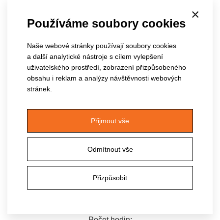
×
Virtuální realita - komunikace v náročných
Používáme soubory cookies
situacích
Naše webové stránky používají soubory cookies
Datum konání:
a další analytické nástroje s cílem vylepšení
23.11.2026
uživatelského prostředí, zobrazení přizpůsobeného
obsahu i reklam a analýzy návštěvnosti webových
Čas zahájení:
stránek.
9:00
Lektor:
Mgr. Lucie Čmuchová
Přijmout vše
Akreditace:
A2024/1555-SP/PC/VP/PP
Cílová skupina:
Odmítnout vše
management, soc. pracovník, pracovník v soc. službách,
ostatní
Přizpůsobit
Místo konání:
Centrum Univerzita Tábor, Vančurova 2904, 390 01 Tábor,
učebna A417
Počet hodin: