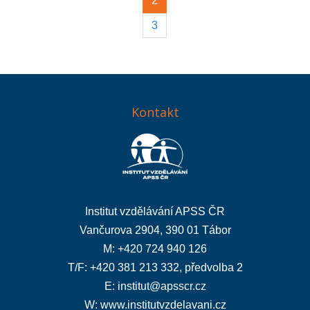
2
3
Kontakt
Institut vzdělávání APSS ČR
Vančurova 2904, 390 01 Tábor
M: +420 724 940 126
T/F: +420 381 213 332, předvolba 2
E:
institut@apsscr.cz
W:
www.institutvzdelavani.cz