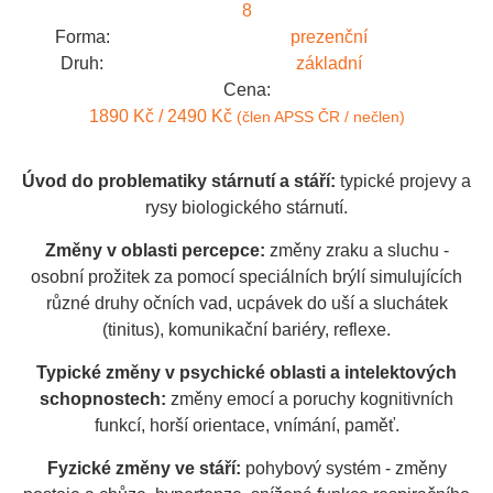
8
Forma:
prezenční
Druh:
základní
Cena:
1890 Kč / 2490 Kč
(člen APSS ČR / nečlen)
Úvod do problematiky stárnutí a stáří:
typické projevy a
rysy biologického stárnutí.
Změny v oblasti percepce:
změny zraku a sluchu -
osobní prožitek za pomocí speciálních brýlí simulujících
různé druhy očních vad, ucpávek do uší a sluchátek
(tinitus), komunikační bariéry, reflexe.
Typické změny v psychické oblasti a intelektových
schopnostech:
změny emocí a poruchy kognitivních
funkcí, horší orientace, vnímání, paměť.
Fyzické změny ve stáří:
pohybový systém - změny