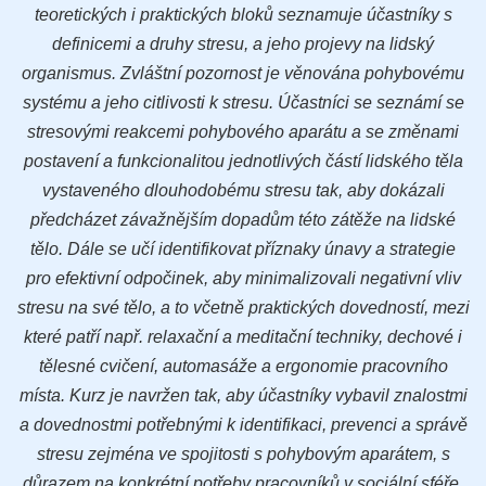
teoretických i praktických bloků seznamuje účastníky s
definicemi a druhy stresu, a jeho projevy na lidský
organismus. Zvláštní pozornost je věnována pohybovému
systému a jeho citlivosti k stresu. Účastníci se seznámí se
stresovými reakcemi pohybového aparátu a se změnami
postavení a funkcionalitou jednotlivých částí lidského těla
vystaveného dlouhodobému stresu tak, aby dokázali
předcházet závažnějším dopadům této zátěže na lidské
tělo. Dále se učí identifikovat příznaky únavy a strategie
pro efektivní odpočinek, aby minimalizovali negativní vliv
stresu na své tělo, a to včetně praktických dovedností, mezi
které patří např. relaxační a meditační techniky, dechové i
tělesné cvičení, automasáže a ergonomie pracovního
místa. Kurz je navržen tak, aby účastníky vybavil znalostmi
a dovednostmi potřebnými k identifikaci, prevenci a správě
stresu zejména ve spojitosti s pohybovým aparátem, s
důrazem na konkrétní potřeby pracovníků v sociální sféře.