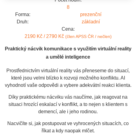
8
Forma:
prezenční
Druh:
základní
Cena:
2190 Kč / 2790 Kč
(člen APSS ČR / nečlen)
Praktický nácvik komunikace s využitím virtuální reality
a umělé inteligence
Prostřednictvím virtuální reality vás přeneseme do situací,
které jsou velmi blízko k rozvoji možného konfliktu. AI
vyhodnotí vaše odpovědi a vybere adekvátní reakci klienta.
Díky praktickému nácviku vás naučíme, jak reagovat na
situaci hrozící eskalací v konflikt, a to nejen s klientem s
demencí, ale i jeho rodinou.
Nacvičíte si, jak postupovat ve vyhrocených situacích, co
říkat a kdy naopak mlčet.