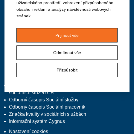
uživatelského prostředí, zobrazení přizpůsobeného
obsahu i reklam a analýzy návštěvnosti webových
Institut vzdělávání APSS ČR
stránek.
Vančurova 2904, 390 01 Tábor
M: +420 724 940 126
Přijmout vše
T/F: +420 381 213 332, předvolba 2
E:
institut@apsscr.cz
Odmítnout vše
W:
www.institutvzdelavani.cz
Přizpůsobit
Zajímavé odkazy
Asociace poskytovatelů
sociálních služeb ČR
Odborný časopis Sociální služby
Odborný časopis Sociální pracovník
Značka kvality v sociálních službách
Informační systém Cygnus
Nastavení cookies