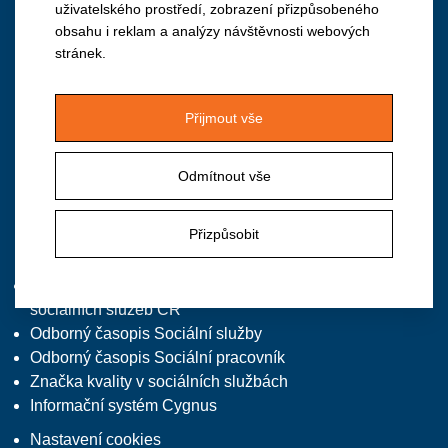
uživatelského prostředí, zobrazení přizpůsobeného
obsahu i reklam a analýzy návštěvnosti webových
Institut vzdělávání APSS ČR
stránek.
Vančurova 2904, 390 01 Tábor
M: +420 724 940 126
Přijmout vše
T/F: +420 381 213 332, předvolba 2
E:
institut@apsscr.cz
Odmítnout vše
W:
www.institutvzdelavani.cz
Přizpůsobit
Zajímavé odkazy
Asociace poskytovatelů
sociálních služeb ČR
Odborný časopis Sociální služby
Odborný časopis Sociální pracovník
Značka kvality v sociálních službách
Informační systém Cygnus
Nastavení cookies