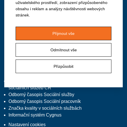
uživatelského prostředí, zobrazení přizpůsobeného
obsahu i reklam a analýzy návštěvnosti webových
Institut vzdělávání APSS ČR
stránek.
Vančurova 2904, 390 01 Tábor
M: +420 724 940 126
Přijmout vše
T/F: +420 381 213 332, předvolba 2
E:
institut@apsscr.cz
Odmítnout vše
W:
www.institutvzdelavani.cz
Přizpůsobit
Zajímavé odkazy
Asociace poskytovatelů
sociálních služeb ČR
Odborný časopis Sociální služby
Odborný časopis Sociální pracovník
Značka kvality v sociálních službách
Informační systém Cygnus
Nastavení cookies