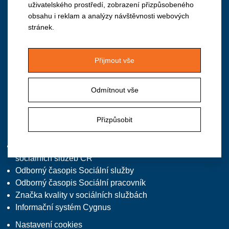
uživatelského prostředí, zobrazení přizpůsobeného
obsahu i reklam a analýzy návštěvnosti webových
Institut vzdělávání APSS ČR
stránek.
Vančurova 2904, 390 01 Tábor
M: +420 724 940 126
Přijmout vše
T/F: +420 381 213 332, předvolba 2
E:
institut@apsscr.cz
Odmítnout vše
W:
www.institutvzdelavani.cz
Přizpůsobit
Zajímavé odkazy
Asociace poskytovatelů
sociálních služeb ČR
Odborný časopis Sociální služby
Odborný časopis Sociální pracovník
Značka kvality v sociálních službách
Informační systém Cygnus
Nastavení cookies