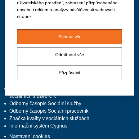
uživatelského prostředí, zobrazení přizpůsobeného
obsahu i reklam a analýzy návštěvnosti webových
Institut vzdělávání APSS ČR
stránek.
Vančurova 2904, 390 01 Tábor
M: +420 724 940 126
Přijmout vše
T/F: +420 381 213 332, předvolba 2
E:
institut@apsscr.cz
Odmítnout vše
W:
www.institutvzdelavani.cz
Přizpůsobit
Zajímavé odkazy
Asociace poskytovatelů
sociálních služeb ČR
Odborný časopis Sociální služby
Odborný časopis Sociální pracovník
Značka kvality v sociálních službách
Informační systém Cygnus
Nastavení cookies