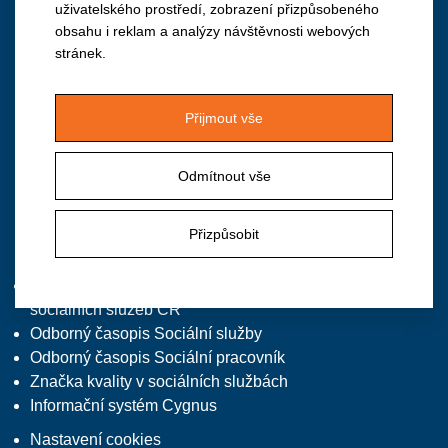
uživatelského prostředí, zobrazení přizpůsobeného
obsahu i reklam a analýzy návštěvnosti webových
Institut vzdělávání APSS ČR
stránek.
Vančurova 2904, 390 01 Tábor
M: +420 724 940 126
Přijmout vše
T/F: +420 381 213 332, předvolba 2
E:
institut@apsscr.cz
Odmítnout vše
W:
www.institutvzdelavani.cz
Přizpůsobit
Zajímavé odkazy
Asociace poskytovatelů
sociálních služeb ČR
Odborný časopis Sociální služby
Odborný časopis Sociální pracovník
Značka kvality v sociálních službách
Informační systém Cygnus
Nastavení cookies